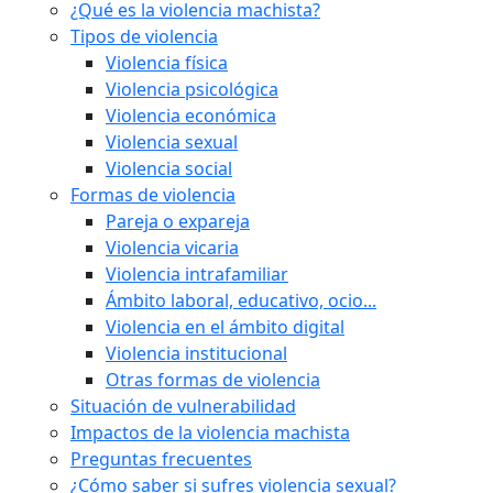
¿Qué es la violencia machista?
Tipos de violencia
Violencia física
Violencia psicológica
Violencia económica
Violencia sexual
Violencia social
Formas de violencia
Pareja o expareja
Violencia vicaria
Violencia intrafamiliar
Ámbito laboral, educativo, ocio...
Violencia en el ámbito digital
Violencia institucional
Otras formas de violencia
Situación de vulnerabilidad
Impactos de la violencia machista
Preguntas frecuentes
¿Cómo saber si sufres violencia sexual?