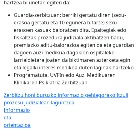
hartzea bi unetan egiten da:
Guardia-zerbitzuan: berriki gertatu diren (sexu-
erasoa gertatu eta 10 egunera bitarte) sexu-
erasoen kasuak baloratzen dira. Epaitegiak edo
fiskaltzak prozedura judiziala aktibatzen badu,
premiazko aditu-balorazioa egiten da eta guardian
dagoen auzi-medikua dagokion ospitaleko
larrialdietara joaten da biktimaren azterketa egin
eta legalki interes medikoa duten laginak hartzeko.
Programatuta, UVFIn edo Auzi Medikuaren
Klinikaren Psikiatria Zerbitzuan.
Zerbitzu honi buruzko informazio gehiagorako
Itzuli
prozesu judizialean laguntzea
Informazio
eta
orientazioa