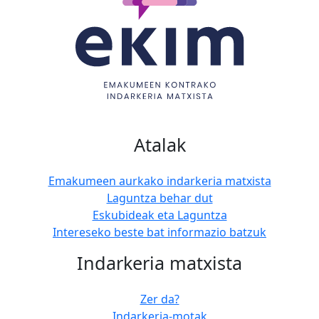
Atalak
Emakumeen aurkako indarkeria matxista
Laguntza behar dut
Eskubideak eta Laguntza
Intereseko beste bat informazio batzuk
Indarkeria matxista
Zer da?
Indarkeria-motak