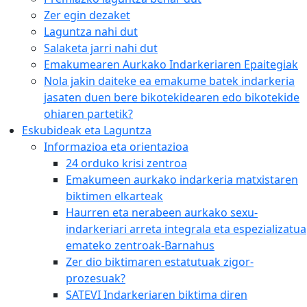
Zer egin dezaket
Laguntza nahi dut
Salaketa jarri nahi dut
Emakumearen Aurkako Indarkeriaren Epaitegiak
Nola jakin daiteke ea emakume batek indarkeria
jasaten duen bere bikotekidearen edo bikotekide
ohiaren partetik?
Eskubideak eta Laguntza
Informazioa eta orientazioa
24 orduko krisi zentroa
Emakumeen aurkako indarkeria matxistaren
biktimen elkarteak
Haurren eta nerabeen aurkako sexu-
indarkeriari arreta integrala eta espezializatua
emateko zentroak-Barnahus
Zer dio biktimaren estatutuak zigor-
prozesuak?
SATEVI Indarkeriaren biktima diren