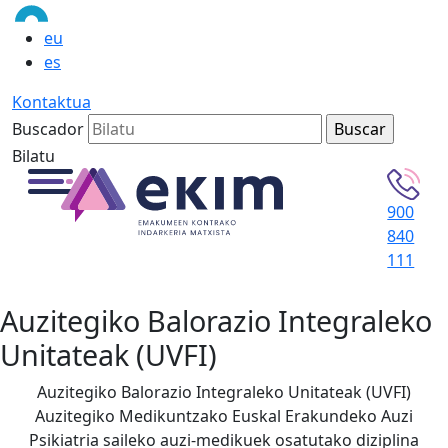
eu
es
Kontaktua
Buscador
Bilatu
900
840
111
Auzitegiko Balorazio Integraleko
Unitateak (UVFI)
Auzitegiko Balorazio Integraleko Unitateak (UVFI)
Auzitegiko Medikuntzako Euskal Erakundeko Auzi
Psikiatria saileko auzi-medikuek osatutako diziplina