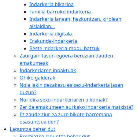
Indarkeria bikarioa
Familia barruko indarkeria
Indarkeria lanean, hezkuntzan, kirolean,
aisialdian...
Indarkeria digitala
Erakunde-indarkeria
Beste indarkeria-modu batzuk
Zaurgarritasun-egoera berezian dauden
emakumeak
Indarkeriaren inpaktuak
Ohiko galderak
Nola jakin dezakezu ea sexu-indarkeria jasan
duzun?
Nor dira sexu-indarkeriaren biktimak?
Zer da emakumeen aurkako indarkeria matxista?
Ez zaude ziur ea zure bikote-harremana
osasuntsua den?
Laguntza behar dut
Premiazko laguntza behar dut