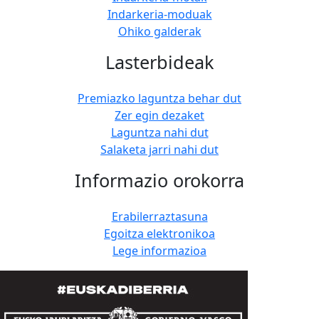
Indarkeria-moduak
Ohiko galderak
Lasterbideak
Premiazko laguntza behar dut
Zer egin dezaket
Laguntza nahi dut
Salaketa jarri nahi dut
Informazio orokorra
Erabilerraztasuna
Egoitza elektronikoa
Lege informazioa