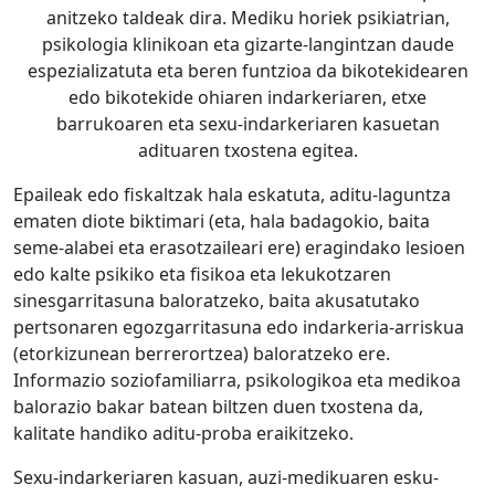
anitzeko taldeak dira. Mediku horiek psikiatrian,
psikologia klinikoan eta gizarte-langintzan daude
espezializatuta eta beren funtzioa da bikotekidearen
edo bikotekide ohiaren indarkeriaren, etxe
barrukoaren eta sexu-indarkeriaren kasuetan
adituaren txostena egitea.
Epaileak edo fiskaltzak hala eskatuta, aditu-laguntza
ematen diote biktimari (eta, hala badagokio, baita
seme-alabei eta erasotzaileari ere) eragindako lesioen
edo kalte psikiko eta fisikoa eta lekukotzaren
sinesgarritasuna baloratzeko, baita akusatutako
pertsonaren egozgarritasuna edo indarkeria-arriskua
(etorkizunean berrerortzea) baloratzeko ere.
Informazio soziofamiliarra, psikologikoa eta medikoa
balorazio bakar batean biltzen duen txostena da,
kalitate handiko aditu-proba eraikitzeko.
Sexu-indarkeriaren kasuan, auzi-medikuaren esku-