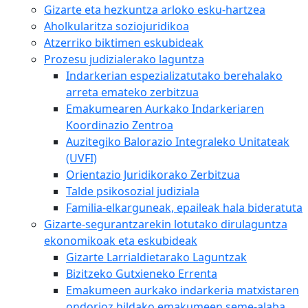
Gizarte eta hezkuntza arloko esku-hartzea
Aholkularitza soziojuridikoa
Atzerriko biktimen eskubideak
Prozesu judizialerako laguntza
Indarkerian espezializatutako berehalako
arreta emateko zerbitzua
Emakumearen Aurkako Indarkeriaren
Koordinazio Zentroa
Auzitegiko Balorazio Integraleko Unitateak
(UVFI)
Orientazio Juridikorako Zerbitzua
Talde psikosozial judiziala
Familia-elkarguneak, epaileak hala bideratuta
Gizarte-segurantzarekin lotutako dirulaguntza
ekonomikoak eta eskubideak
Gizarte Larrialdietarako Laguntzak
Bizitzeko Gutxieneko Errenta
Emakumeen aurkako indarkeria matxistaren
ondorioz hildako emakumeen seme-alaba