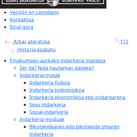
Versión en castellano
Kontaktua
Itzuli gora
Azkar ateratzea
112
Historia ezabatu
Emakumeen aurkako indarkeria matxista
Zer da? Nola hauteman daiteke?
Indarkeria-motak
Indarkeria fisikoa
Indarkeria psikologikoa
Indarkeria ekonomikoa edo ondarearena
Sexu-indarkeria
Sozial-indarkeria
Indarkeria-moduak
Bikotekidearen edo bikotekide ohiaren
indarkeria