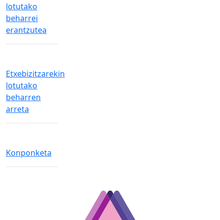
lotutako
beharrei
erantzutea
Etxebizitzarekin
lotutako
beharren
arreta
Konponketa