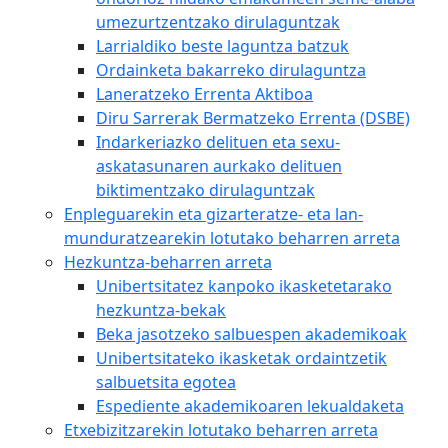
umezurtzentzako dirulaguntzak
Larrialdiko beste laguntza batzuk
Ordainketa bakarreko dirulaguntza
Laneratzeko Errenta Aktiboa
Diru Sarrerak Bermatzeko Errenta (DSBE)
Indarkeriazko delituen eta sexu-
askatasunaren aurkako delituen
biktimentzako dirulaguntzak
Enpleguarekin eta gizarteratze- eta lan-
munduratzearekin lotutako beharren arreta
Hezkuntza-beharren arreta
Unibertsitatez kanpoko ikasketetarako
hezkuntza-bekak
Beka jasotzeko salbuespen akademikoak
Unibertsitateko ikasketak ordaintzetik
salbuetsita egotea
Espediente akademikoaren lekualdaketa
Etxebizitzarekin lotutako beharren arreta