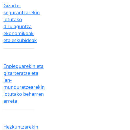
Gizarte-
segurantzarekin
lotutako
dirulaguntza
ekonomikoak
eta eskubideak
Enpleguarekin eta
gizarteratze eta
lan-
munduratzearekin
lotutako beharren
arreta
Hezkuntzarekin