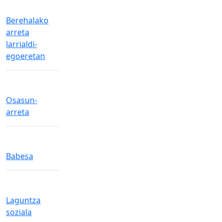
Berehalako
arreta
larrialdi-
egoeretan
Osasun-
arreta
Babesa
Laguntza
soziala