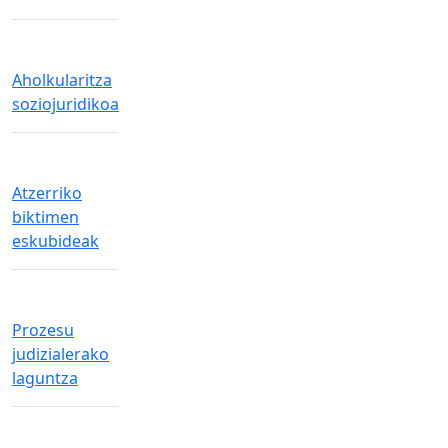
Aholkularitza
soziojuridikoa
Atzerriko
biktimen
eskubideak
Prozesu
judizialerako
laguntza