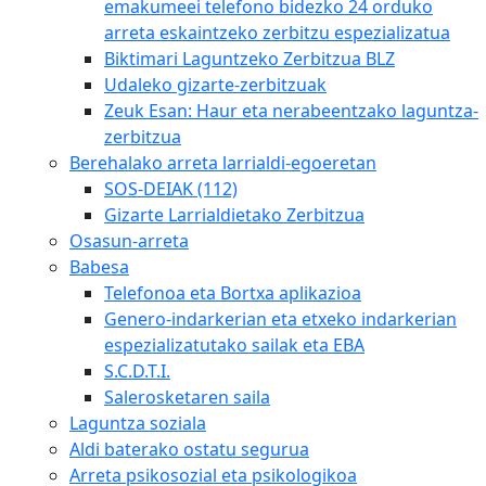
emakumeei telefono bidezko 24 orduko
arreta eskaintzeko zerbitzu espezializatua
Biktimari Laguntzeko Zerbitzua BLZ
Udaleko gizarte-zerbitzuak
Zeuk Esan: Haur eta nerabeentzako laguntza-
zerbitzua
Berehalako arreta larrialdi-egoeretan
SOS-DEIAK (112)
Gizarte Larrialdietako Zerbitzua
Osasun-arreta
Babesa
Telefonoa eta Bortxa aplikazioa
Genero-indarkerian eta etxeko indarkerian
espezializatutako sailak eta EBA
S.C.D.T.I.
Salerosketaren saila
Laguntza soziala
Aldi baterako ostatu segurua
Arreta psikosozial eta psikologikoa