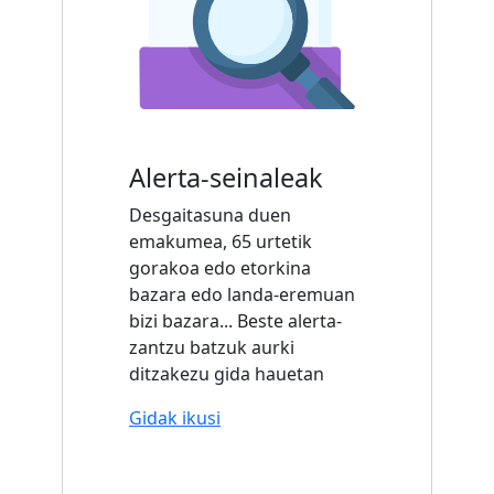
Alerta-seinaleak
Desgaitasuna duen
emakumea, 65 urtetik
gorakoa edo etorkina
bazara edo landa-eremuan
bizi bazara... Beste alerta-
zantzu batzuk aurki
ditzakezu gida hauetan
Gidak ikusi