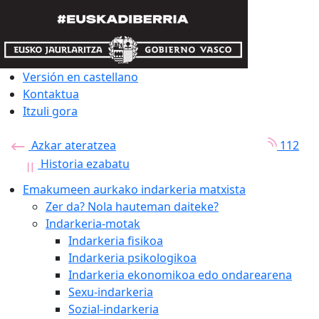
Versión en castellano
Kontaktua
Itzuli gora
Azkar ateratzea
112
Historia ezabatu
Emakumeen aurkako indarkeria matxista
Zer da? Nola hauteman daiteke?
Indarkeria-motak
Indarkeria fisikoa
Indarkeria psikologikoa
Indarkeria ekonomikoa edo ondarearena
Sexu-indarkeria
Sozial-indarkeria