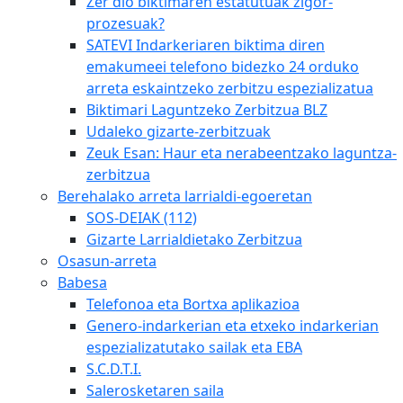
Zer dio biktimaren estatutuak zigor-
prozesuak?
SATEVI Indarkeriaren biktima diren
emakumeei telefono bidezko 24 orduko
arreta eskaintzeko zerbitzu espezializatua
Biktimari Laguntzeko Zerbitzua BLZ
Udaleko gizarte-zerbitzuak
Zeuk Esan: Haur eta nerabeentzako laguntza-
zerbitzua
Berehalako arreta larrialdi-egoeretan
SOS-DEIAK (112)
Gizarte Larrialdietako Zerbitzua
Osasun-arreta
Babesa
Telefonoa eta Bortxa aplikazioa
Genero-indarkerian eta etxeko indarkerian
espezializatutako sailak eta EBA
S.C.D.T.I.
Salerosketaren saila