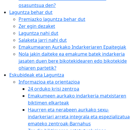
osasuntsua den?
Laguntza behar dut
Premiazko laguntza behar dut
Zer egin dezaket
Laguntza nahi dut
Salaketa jarri nahi dut
Emakumearen Aurkako Indarkeriaren Epaitegiak
Nola jakin daiteke ea emakume batek indarkeria
jasaten duen bere bikotekidearen edo bikotekide
ohiaren partetik?
Eskubideak eta Laguntza
Informazioa eta orientazioa
24 orduko krisi zentroa
Emakumeen aurkako indarkeria matxistaren
biktimen elkarteak
Haurren eta nerabeen aurkako sexu-
indarkeriari arreta integrala eta espezializatua
emateko zentroak-Barnahus