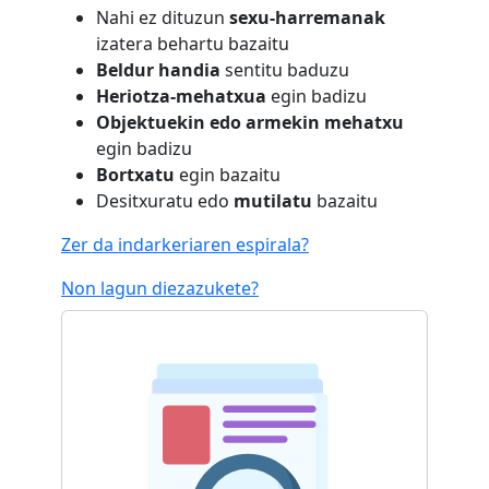
Nahi ez dituzun
sexu-harremanak
izatera behartu bazaitu
Beldur handia
sentitu baduzu
Heriotza-mehatxua
egin badizu
Objektuekin edo armekin mehatxu
egin badizu
Bortxatu
egin bazaitu
Desitxuratu edo
mutilatu
bazaitu
Zer da indarkeriaren espirala?
Non lagun diezazukete?