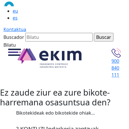
eu
es
Kontaktua
Buscador
Bilatu
900
840
111
Ez zaude ziur ea zure bikote-
harremana osasuntsua den?
Bikotekideak edo bikotekide ohiak…
? KONTUZ! Indarkeria zantzuak