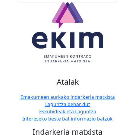
Atalak
Emakumeen aurkako indarkeria matxista
Laguntza behar dut
Eskubideak eta Laguntza
Intereseko beste bat informazio batzuk
Indarkeria matxista