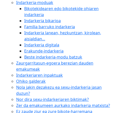
Indarkeria-moduak
Bikotekidearen edo bikotekide ohiaren
indarkeria
Indarkeria bikarioa
Familia barruko indarkeria
Indarkeria lanean, hezkuntzan, kirolean,
aisialdian...
Indarkeria digitala
Erakunde-indarkeria
Beste indarkeria-modu batzuk
Zaurgarritasun-egoera berezian dauden
emakumeak
Indarkeriaren inpaktuak
Ohiko galderak
Nola jakin dezakezu ea sexu-indarkeria jasan
duzun?
Nor dira sexu-indarkeriaren biktimak?
Zer da emakumeen aurkako indarkeria matxista?
Ez zaude ziur ea zure bikote-harremana