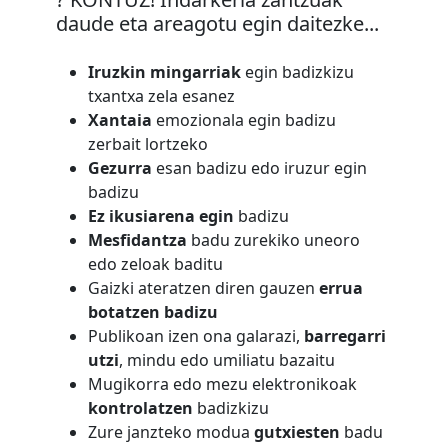
daude eta areagotu egin daitezke...
Iruzkin mingarriak
egin badizkizu
txantxa zela esanez
Xantaia
emozionala egin badizu
zerbait lortzeko
Gezurra
esan badizu edo iruzur egin
badizu
Ez ikusiarena egin
badizu
Mesfidantza
badu zurekiko uneoro
edo zeloak baditu
Gaizki ateratzen diren gauzen
errua
botatzen badizu
Publikoan izen ona galarazi,
barregarri
utzi
, mindu edo umiliatu bazaitu
Mugikorra edo mezu elektronikoak
kontrolatzen
badizkizu
Zure janzteko modua
gutxiesten
badu