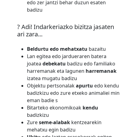
edo zer jantzi behar duzun esaten
badizu
? Adi! Indarkeriazko bizitza jasaten
ari zara...
Beldurtu edo mehatxatu
bazaitu
Lan egitea edo jardueraren batera
joatea
debekatu
badizu edo familiako
harremanak eta lagunen
harremanak
izatea mugatu badizu
Objektu pertsonalak
apurtu
edo kendu
badizkizu edo zure etxeko animaliei min
eman badie s
Bitarteko ekonomikoak
kendu
badizkizu
Zure
seme-alabak
kentzearekin
mehatxu egin badizu