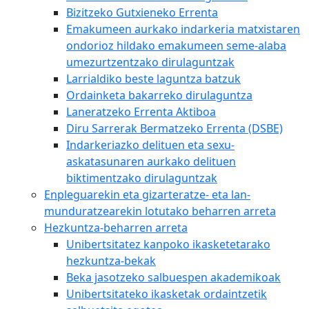
Bizitzeko Gutxieneko Errenta
Emakumeen aurkako indarkeria matxistaren
ondorioz hildako emakumeen seme-alaba
umezurtzentzako dirulaguntzak
Larrialdiko beste laguntza batzuk
Ordainketa bakarreko dirulaguntza
Laneratzeko Errenta Aktiboa
Diru Sarrerak Bermatzeko Errenta (DSBE)
Indarkeriazko delituen eta sexu-
askatasunaren aurkako delituen
biktimentzako dirulaguntzak
Enpleguarekin eta gizarteratze- eta lan-
munduratzearekin lotutako beharren arreta
Hezkuntza-beharren arreta
Unibertsitatez kanpoko ikasketetarako
hezkuntza-bekak
Beka jasotzeko salbuespen akademikoak
Unibertsitateko ikasketak ordaintzetik