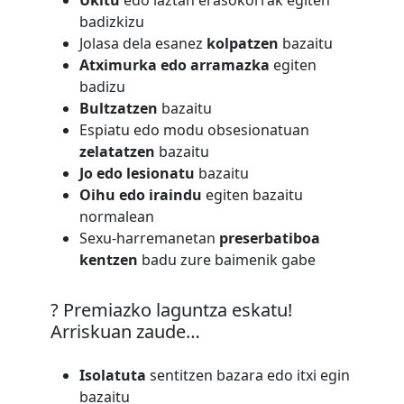
Ukitu
edo laztan erasokorrak egiten
badizkizu
Jolasa dela esanez
kolpatzen
bazaitu
Atximurka edo arramazka
egiten
badizu
Bultzatzen
bazaitu
Espiatu edo modu obsesionatuan
zelatatzen
bazaitu
Jo edo lesionatu
bazaitu
Oihu edo iraindu
egiten bazaitu
normalean
Sexu-harremanetan
preserbatiboa
kentzen
badu zure baimenik gabe
? Premiazko laguntza eskatu!
Arriskuan zaude…
Isolatuta
sentitzen bazara edo itxi egin
bazaitu