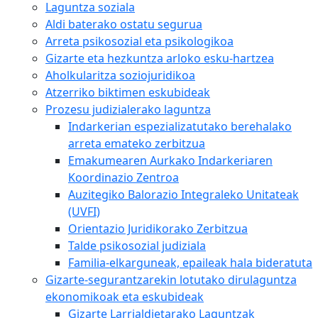
Laguntza soziala
Aldi baterako ostatu segurua
Arreta psikosozial eta psikologikoa
Gizarte eta hezkuntza arloko esku-hartzea
Aholkularitza soziojuridikoa
Atzerriko biktimen eskubideak
Prozesu judizialerako laguntza
Indarkerian espezializatutako berehalako
arreta emateko zerbitzua
Emakumearen Aurkako Indarkeriaren
Koordinazio Zentroa
Auzitegiko Balorazio Integraleko Unitateak
(UVFI)
Orientazio Juridikorako Zerbitzua
Talde psikosozial judiziala
Familia-elkarguneak, epaileak hala bideratuta
Gizarte-segurantzarekin lotutako dirulaguntza
ekonomikoak eta eskubideak
Gizarte Larrialdietarako Laguntzak