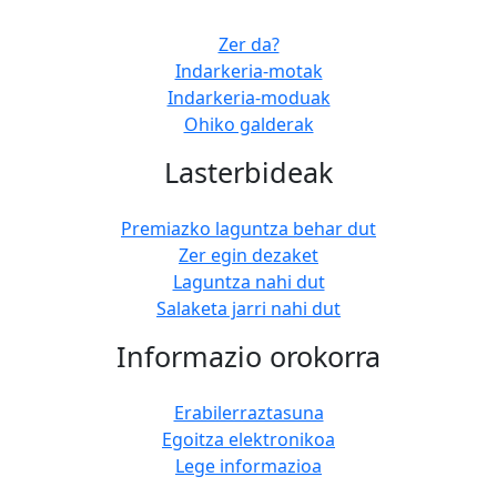
Zer da?
Indarkeria-motak
Indarkeria-moduak
Ohiko galderak
Lasterbideak
Premiazko laguntza behar dut
Zer egin dezaket
Laguntza nahi dut
Salaketa jarri nahi dut
Informazio orokorra
Erabilerraztasuna
Egoitza elektronikoa
Lege informazioa