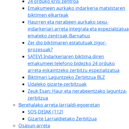
24 orduko krisi zentroa
Emakumeen aurkako indarkeria matxistaren
biktimen elkarteak
Haurren eta nerabeen aurkako sexu-
indarkeriari arreta integrala eta espezializatua
emateko zentroak-Barnahus
Zer dio biktimaren estatutuak zigor-
prozesuak?
SATEVI Indarkeriaren biktima diren
emakumeei telefono bidezko 24 orduko
arreta eskaintzeko zerbitzu espezializatua
Biktimari Laguntzeko Zerbitzua BLZ
Udaleko gizarte-zerbitzuak
Zeuk Esan: Haur eta nerabeentzako laguntza-
zerbitzua
Berehalako arreta larrialdi-egoeretan
SOS-DEIAK (112)
Gizarte Larrialdietako Zerbitzua
Osasun-arreta