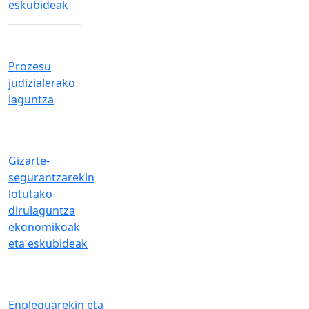
eskubideak
Prozesu
judizialerako
laguntza
Gizarte-
segurantzarekin
lotutako
dirulaguntza
ekonomikoak
eta eskubideak
Enpleguarekin eta