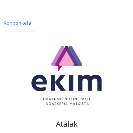
Konponketa
Atalak