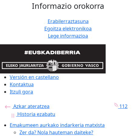
Informazio orokorra
Erabilerraztasuna
Egoitza elektronikoa
Lege informazioa
Versión en castellano
Kontaktua
Itzuli gora
Azkar ateratzea
112
Historia ezabatu
Emakumeen aurkako indarkeria matxista
Zer da? Nola hauteman daiteke?