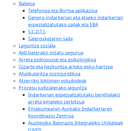
Babesa
Telefonoa eta Bortxa aplikazioa
Genero-indarkerian eta etxeko indarkerian
espezializatutako sailak eta EBA
S.C.D.T.I.
Salerosketaren saila
Laguntza soziala
Aldi baterako ostatu segurua
Arreta psikosozial eta psikologikoa
Gizarte eta hezkuntza arloko esku-hartzea
Aholkularitza soziojuridikoa
Atzerriko biktimen eskubideak
Prozesu judizialerako laguntza
Indarkerian espezializatutako berehalako
arreta emateko zerbitzua
Emakumearen Aurkako Indarkeriaren
Koordinazio Zentroa
Auzitegiko Balorazio Integraleko Unitateak
(UVFI)