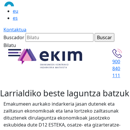
eu
es
Kontaktua
Buscador
Bilatu
900
840
111
Larrialdiko beste laguntza batzuk
Emakumeen aurkako indarkeria jasan dutenek eta
zailtasun ekonomikoak eta lana lortzeko zailtasunak
dituztenek dirulaguntza ekonomikoak jasotzeko
eskubidea dute D12 ESTEKA, osatze- eta gizarteratze-