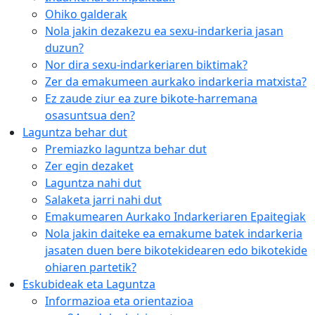
Ohiko galderak
Nola jakin dezakezu ea sexu-indarkeria jasan
duzun?
Nor dira sexu-indarkeriaren biktimak?
Zer da emakumeen aurkako indarkeria matxista?
Ez zaude ziur ea zure bikote-harremana
osasuntsua den?
Laguntza behar dut
Premiazko laguntza behar dut
Zer egin dezaket
Laguntza nahi dut
Salaketa jarri nahi dut
Emakumearen Aurkako Indarkeriaren Epaitegiak
Nola jakin daiteke ea emakume batek indarkeria
jasaten duen bere bikotekidearen edo bikotekide
ohiaren partetik?
Eskubideak eta Laguntza
Informazioa eta orientazioa