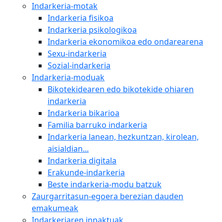
Indarkeria-motak
Indarkeria fisikoa
Indarkeria psikologikoa
Indarkeria ekonomikoa edo ondarearena
Sexu-indarkeria
Sozial-indarkeria
Indarkeria-moduak
Bikotekidearen edo bikotekide ohiaren
indarkeria
Indarkeria bikarioa
Familia barruko indarkeria
Indarkeria lanean, hezkuntzan, kirolean,
aisialdian...
Indarkeria digitala
Erakunde-indarkeria
Beste indarkeria-modu batzuk
Zaurgarritasun-egoera berezian dauden
emakumeak
Indarkeriaren inpaktuak