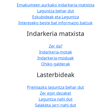
Emakumeen aurkako indarkeria matxista
Laguntza behar dut
Eskubideak eta Laguntza
Intereseko beste bat informazio batzuk
Indarkeria matxista
Zer da?
Indarkeria-motak
Indarkeria-moduak
Ohiko galderak
Lasterbideak
Premiazko laguntza behar dut
Zer egin dezaket
Laguntza nahi dut
Salaketa jarri nahi dut