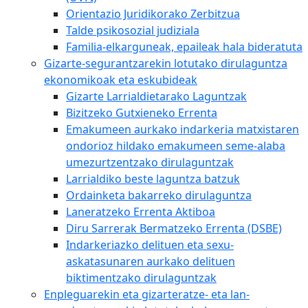
Orientazio Juridikorako Zerbitzua
Talde psikosozial judiziala
Familia-elkarguneak, epaileak hala bideratuta
Gizarte-segurantzarekin lotutako dirulaguntza
ekonomikoak eta eskubideak
Gizarte Larrialdietarako Laguntzak
Bizitzeko Gutxieneko Errenta
Emakumeen aurkako indarkeria matxistaren
ondorioz hildako emakumeen seme-alaba
umezurtzentzako dirulaguntzak
Larrialdiko beste laguntza batzuk
Ordainketa bakarreko dirulaguntza
Laneratzeko Errenta Aktiboa
Diru Sarrerak Bermatzeko Errenta (DSBE)
Indarkeriazko delituen eta sexu-
askatasunaren aurkako delituen
biktimentzako dirulaguntzak
Enpleguarekin eta gizarteratze- eta lan-