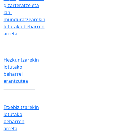
gizarteratze eta
lan-
munduratzearekin
lotutako beharren
arreta
Hezkuntzarekin
lotutako
beharrei
erantzutea
Etxebizitzarekin
lotutako
beharren
arreta