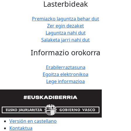
Lasterbideak
Premiazko laguntza behar dut
Zer egin dezaket
Laguntza nahi dut
Salaketa jarri nahi dut
Informazio orokorra
Erabilerraztasuna
Egoitza elektronikoa
Lege informazioa
Versión en castellano
Kontaktua