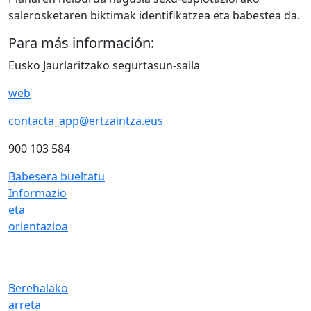
salerosketaren biktimak identifikatzea eta babestea da.
Para más información:
Eusko Jaurlaritzako segurtasun-saila
web
contacta_app@ertzaintza.eus
900 103 584
Babesera bueltatu
Informazio
eta
orientazioa
Berehalako
arreta