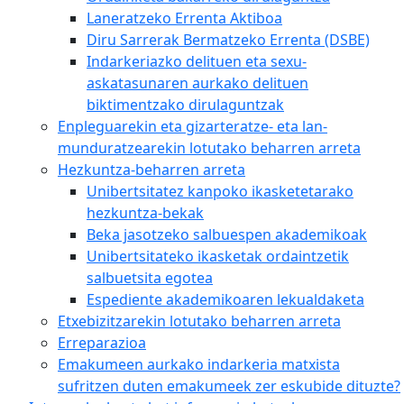
Laneratzeko Errenta Aktiboa
Diru Sarrerak Bermatzeko Errenta (DSBE)
Indarkeriazko delituen eta sexu-
askatasunaren aurkako delituen
biktimentzako dirulaguntzak
Enpleguarekin eta gizarteratze- eta lan-
munduratzearekin lotutako beharren arreta
Hezkuntza-beharren arreta
Unibertsitatez kanpoko ikasketetarako
hezkuntza-bekak
Beka jasotzeko salbuespen akademikoak
Unibertsitateko ikasketak ordaintzetik
salbuetsita egotea
Espediente akademikoaren lekualdaketa
Etxebizitzarekin lotutako beharren arreta
Erreparazioa
Emakumeen aurkako indarkeria matxista
sufritzen duten emakumeek zer eskubide dituzte?