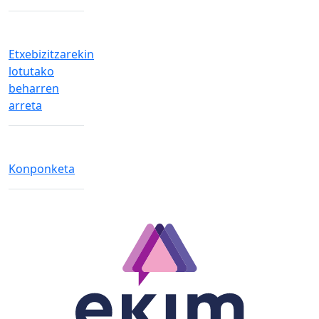
Etxebizitzarekin
lotutako
beharren
arreta
Konponketa