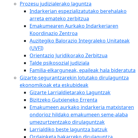
Prozesu judizialerako laguntza
Indarkerian espezializatutako berehalako
arreta emateko zerbitzua
Emakumearen Aurkako Indarkeriaren
Koordinazio Zentroa
Auzitegiko Balorazio Integraleko Unitateak
(UVFI)
Orientazio Juridikorako Zerbitzua
Talde psikosozial judiziala
Familia-elkarguneak, epaileak hala bideratuta
Gizarte-segurantzarekin lotutako dirulaguntza
ekonomikoak eta eskubideak
Gizarte Larrialdietarako Laguntzak
Bizitzeko Gutxieneko Errenta
Emakumeen aurkako indarkeria matxistaren
ondorioz hildako emakumeen seme-alaba
umezurtzentzako dirulaguntzak
Larrialdiko beste laguntza batzuk
Ordainketa bakarreko dirulaguntza