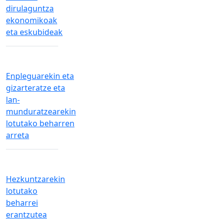
dirulaguntza
ekonomikoak
eta eskubideak
Enpleguarekin eta
gizarteratze eta
lan-
munduratzearekin
lotutako beharren
arreta
Hezkuntzarekin
lotutako
beharrei
erantzutea