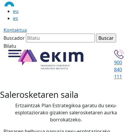
eu
es
Kontaktua
Buscador
Bilatu
900
840
111
Salerosketaren saila
Ertzaintzak Plan Estrategikoa garatu du sexu-
esplotaziorako gizakien salerosketaren aurka
borrokatzeko.
Planaren helburua nagusia sexu-esplotaziorako