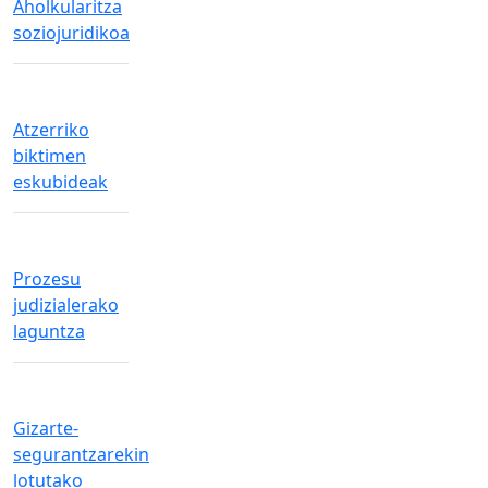
Aholkularitza
soziojuridikoa
Atzerriko
biktimen
eskubideak
Prozesu
judizialerako
laguntza
Gizarte-
segurantzarekin
lotutako