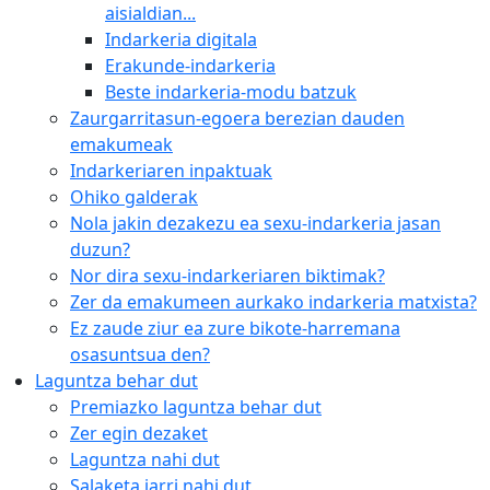
aisialdian...
Indarkeria digitala
Erakunde-indarkeria
Beste indarkeria-modu batzuk
Zaurgarritasun-egoera berezian dauden
emakumeak
Indarkeriaren inpaktuak
Ohiko galderak
Nola jakin dezakezu ea sexu-indarkeria jasan
duzun?
Nor dira sexu-indarkeriaren biktimak?
Zer da emakumeen aurkako indarkeria matxista?
Ez zaude ziur ea zure bikote-harremana
osasuntsua den?
Laguntza behar dut
Premiazko laguntza behar dut
Zer egin dezaket
Laguntza nahi dut
Salaketa jarri nahi dut