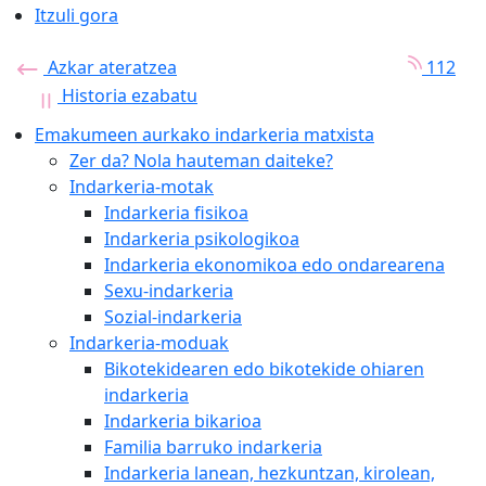
Itzuli gora
Azkar ateratzea
112
Historia ezabatu
Emakumeen aurkako indarkeria matxista
Zer da? Nola hauteman daiteke?
Indarkeria-motak
Indarkeria fisikoa
Indarkeria psikologikoa
Indarkeria ekonomikoa edo ondarearena
Sexu-indarkeria
Sozial-indarkeria
Indarkeria-moduak
Bikotekidearen edo bikotekide ohiaren
indarkeria
Indarkeria bikarioa
Familia barruko indarkeria
Indarkeria lanean, hezkuntzan, kirolean,