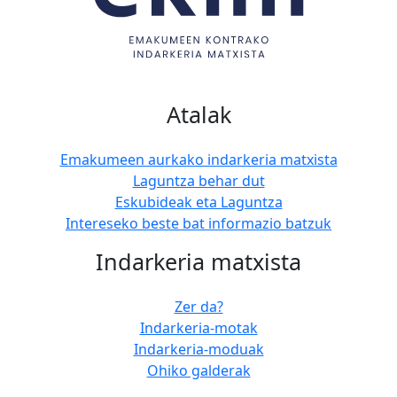
Atalak
Emakumeen aurkako indarkeria matxista
Laguntza behar dut
Eskubideak eta Laguntza
Intereseko beste bat informazio batzuk
Indarkeria matxista
Zer da?
Indarkeria-motak
Indarkeria-moduak
Ohiko galderak