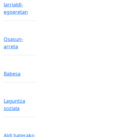
larrialdi-
egoeretan
Osasun-
arreta
Babesa
Laguntza
soziala
Aldi baterako