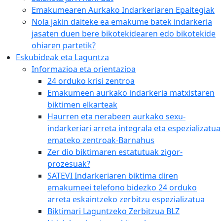
Emakumearen Aurkako Indarkeriaren Epaitegiak
Nola jakin daiteke ea emakume batek indarkeria
jasaten duen bere bikotekidearen edo bikotekide
ohiaren partetik?
Eskubideak eta Laguntza
Informazioa eta orientazioa
24 orduko krisi zentroa
Emakumeen aurkako indarkeria matxistaren
biktimen elkarteak
Haurren eta nerabeen aurkako sexu-
indarkeriari arreta integrala eta espezializatua
emateko zentroak-Barnahus
Zer dio biktimaren estatutuak zigor-
prozesuak?
SATEVI Indarkeriaren biktima diren
emakumeei telefono bidezko 24 orduko
arreta eskaintzeko zerbitzu espezializatua
Biktimari Laguntzeko Zerbitzua BLZ