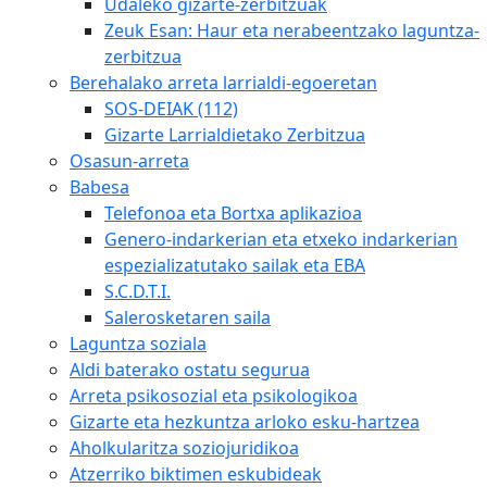
Udaleko gizarte-zerbitzuak
Zeuk Esan: Haur eta nerabeentzako laguntza-
zerbitzua
Berehalako arreta larrialdi-egoeretan
SOS-DEIAK (112)
Gizarte Larrialdietako Zerbitzua
Osasun-arreta
Babesa
Telefonoa eta Bortxa aplikazioa
Genero-indarkerian eta etxeko indarkerian
espezializatutako sailak eta EBA
S.C.D.T.I.
Salerosketaren saila
Laguntza soziala
Aldi baterako ostatu segurua
Arreta psikosozial eta psikologikoa
Gizarte eta hezkuntza arloko esku-hartzea
Aholkularitza soziojuridikoa
Atzerriko biktimen eskubideak