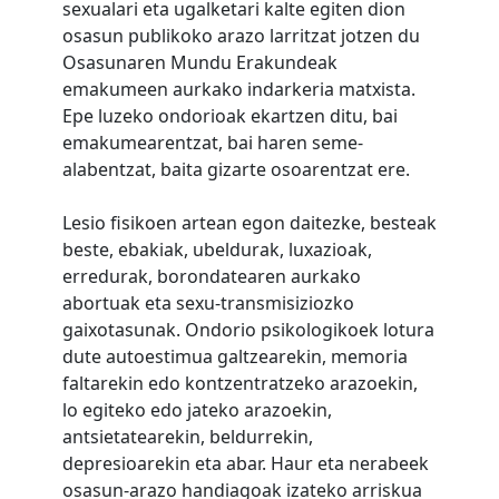
sexualari eta ugalketari kalte egiten dion
osasun publikoko arazo larritzat jotzen du
Osasunaren Mundu Erakundeak
emakumeen aurkako indarkeria matxista.
Epe luzeko ondorioak ekartzen ditu, bai
emakumearentzat, bai haren seme-
alabentzat, baita gizarte osoarentzat ere.
Lesio fisikoen artean egon daitezke, besteak
beste, ebakiak, ubeldurak, luxazioak,
erredurak, borondatearen aurkako
abortuak eta sexu-transmisiziozko
gaixotasunak. Ondorio psikologikoek lotura
dute autoestimua galtzearekin, memoria
faltarekin edo kontzentratzeko arazoekin,
lo egiteko edo jateko arazoekin,
antsietatearekin, beldurrekin,
depresioarekin eta abar. Haur eta nerabeek
osasun-arazo handiagoak izateko arriskua