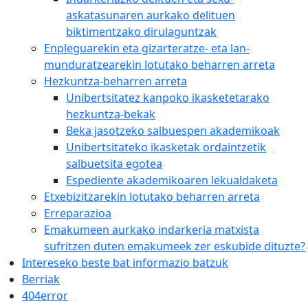
askatasunaren aurkako delituen
biktimentzako dirulaguntzak
Enpleguarekin eta gizarteratze- eta lan-
munduratzearekin lotutako beharren arreta
Hezkuntza-beharren arreta
Unibertsitatez kanpoko ikasketetarako
hezkuntza-bekak
Beka jasotzeko salbuespen akademikoak
Unibertsitateko ikasketak ordaintzetik
salbuetsita egotea
Espediente akademikoaren lekualdaketa
Etxebizitzarekin lotutako beharren arreta
Erreparazioa
Emakumeen aurkako indarkeria matxista
sufritzen duten emakumeek zer eskubide dituzte?
Intereseko beste bat informazio batzuk
Berriak
404error