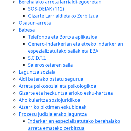
Berehalako arreta larrialdi-egoeretan
SOS-DEIAK (112)
Gizarte Larrialdietako Zerbitzua
Osasun-arreta
Babesa
Telefonoa eta Bortxa aplikazioa
Genero-indarkerian eta etxeko indarkerian
espezializatutako sailak eta EBA
S.C.D.T.I.
Salerosketaren saila
Laguntza soziala
Aldi baterako ostatu segurua
Arreta psikosozial eta psikologikoa
Gizarte eta hezkuntza arloko esku-hartzea
Aholkularitza soziojuridikoa
Atzerriko biktimen eskubideak
Prozesu judizialerako laguntza
Indarkerian espezializatutako berehalako
arreta emateko zerbitzua