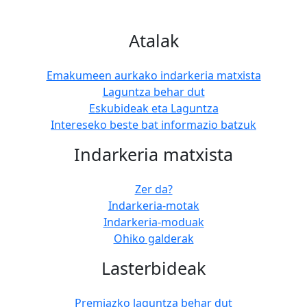
Atalak
Emakumeen aurkako indarkeria matxista
Laguntza behar dut
Eskubideak eta Laguntza
Intereseko beste bat informazio batzuk
Indarkeria matxista
Zer da?
Indarkeria-motak
Indarkeria-moduak
Ohiko galderak
Lasterbideak
Premiazko laguntza behar dut