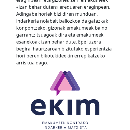
eraginpean, eta gizonek zein emakumeek
«izan behar duten» ereduaren eraginpean.
Adingabe horiek bizi diren munduan,
indarkeria nolabait baliozkoa da gatazkak
konpontzeko, gizonak emakumeak baino
garrantzitsuagoak dira eta emakumeek
esanekoak izan behar dute. Epe luzera
begira, haurtzaroan bizitutako esperientzia
hori beren bikotekideekin errepikatzeko
arriskua dago.