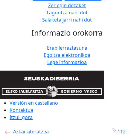
Zer egin dezaket
Laguntza nahi dut
Salaketa jarri nahi dut
Informazio orokorra
Erabilerraztasuna
Egoitza elektronikoa
Lege informazioa
Versión en castellano
Kontaktua
Itzuli gora
Azkar ateratzea
112