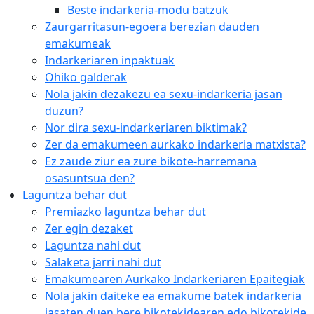
Beste indarkeria-modu batzuk
Zaurgarritasun-egoera berezian dauden
emakumeak
Indarkeriaren inpaktuak
Ohiko galderak
Nola jakin dezakezu ea sexu-indarkeria jasan
duzun?
Nor dira sexu-indarkeriaren biktimak?
Zer da emakumeen aurkako indarkeria matxista?
Ez zaude ziur ea zure bikote-harremana
osasuntsua den?
Laguntza behar dut
Premiazko laguntza behar dut
Zer egin dezaket
Laguntza nahi dut
Salaketa jarri nahi dut
Emakumearen Aurkako Indarkeriaren Epaitegiak
Nola jakin daiteke ea emakume batek indarkeria
jasaten duen bere bikotekidearen edo bikotekide