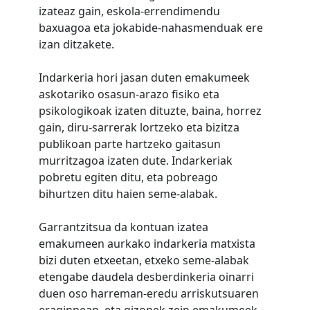
izateaz gain, eskola-errendimendu
baxuagoa eta jokabide-nahasmenduak ere
izan ditzakete.
Indarkeria hori jasan duten emakumeek
askotariko osasun-arazo fisiko eta
psikologikoak izaten dituzte, baina, horrez
gain, diru-sarrerak lortzeko eta bizitza
publikoan parte hartzeko gaitasun
murritzagoa izaten dute. Indarkeriak
pobretu egiten ditu, eta pobreago
bihurtzen ditu haien seme-alabak.
Garrantzitsua da kontuan izatea
emakumeen aurkako indarkeria matxista
bizi duten etxeetan, etxeko seme-alabak
etengabe daudela desberdinkeria oinarri
duen oso harreman-eredu arriskutsuaren