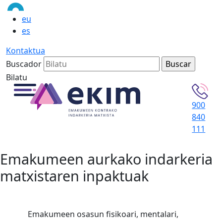
eu
es
Kontaktua
Buscador
Bilatu
900
840
111
Emakumeen aurkako indarkeria
matxistaren inpaktuak
Emakumeen osasun fisikoari, mentalari,