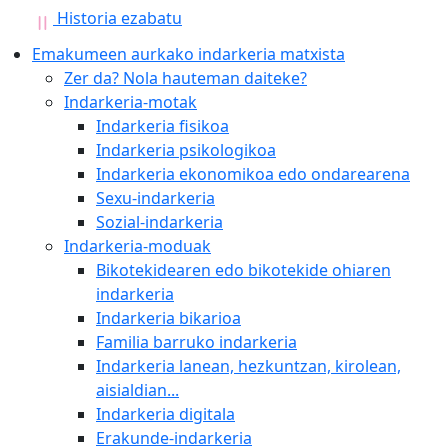
Historia ezabatu
Emakumeen aurkako indarkeria matxista
Zer da? Nola hauteman daiteke?
Indarkeria-motak
Indarkeria fisikoa
Indarkeria psikologikoa
Indarkeria ekonomikoa edo ondarearena
Sexu-indarkeria
Sozial-indarkeria
Indarkeria-moduak
Bikotekidearen edo bikotekide ohiaren
indarkeria
Indarkeria bikarioa
Familia barruko indarkeria
Indarkeria lanean, hezkuntzan, kirolean,
aisialdian...
Indarkeria digitala
Erakunde-indarkeria