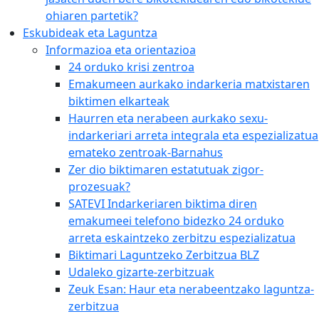
ohiaren partetik?
Eskubideak eta Laguntza
Informazioa eta orientazioa
24 orduko krisi zentroa
Emakumeen aurkako indarkeria matxistaren
biktimen elkarteak
Haurren eta nerabeen aurkako sexu-
indarkeriari arreta integrala eta espezializatua
emateko zentroak-Barnahus
Zer dio biktimaren estatutuak zigor-
prozesuak?
SATEVI Indarkeriaren biktima diren
emakumeei telefono bidezko 24 orduko
arreta eskaintzeko zerbitzu espezializatua
Biktimari Laguntzeko Zerbitzua BLZ
Udaleko gizarte-zerbitzuak
Zeuk Esan: Haur eta nerabeentzako laguntza-
zerbitzua