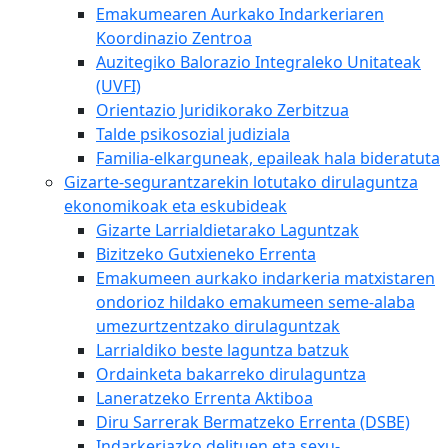
Emakumearen Aurkako Indarkeriaren
Koordinazio Zentroa
Auzitegiko Balorazio Integraleko Unitateak
(UVFI)
Orientazio Juridikorako Zerbitzua
Talde psikosozial judiziala
Familia-elkarguneak, epaileak hala bideratuta
Gizarte-segurantzarekin lotutako dirulaguntza
ekonomikoak eta eskubideak
Gizarte Larrialdietarako Laguntzak
Bizitzeko Gutxieneko Errenta
Emakumeen aurkako indarkeria matxistaren
ondorioz hildako emakumeen seme-alaba
umezurtzentzako dirulaguntzak
Larrialdiko beste laguntza batzuk
Ordainketa bakarreko dirulaguntza
Laneratzeko Errenta Aktiboa
Diru Sarrerak Bermatzeko Errenta (DSBE)
Indarkeriazko delituen eta sexu-