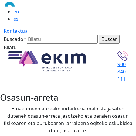
eu
es
Kontaktua
Buscador
Bilatu
900
840
111
Osasun-arreta
Emakumeen aurkako indarkeria matxista jasaten
dutenek osasun-arreta jasotzeko eta beraien osasun
fisikoaren eta burukoaren jarraipena egiteko eskubidea
dute, osatu arte.