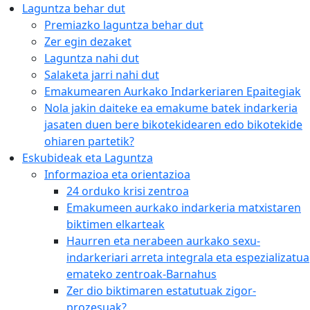
Laguntza behar dut
Premiazko laguntza behar dut
Zer egin dezaket
Laguntza nahi dut
Salaketa jarri nahi dut
Emakumearen Aurkako Indarkeriaren Epaitegiak
Nola jakin daiteke ea emakume batek indarkeria
jasaten duen bere bikotekidearen edo bikotekide
ohiaren partetik?
Eskubideak eta Laguntza
Informazioa eta orientazioa
24 orduko krisi zentroa
Emakumeen aurkako indarkeria matxistaren
biktimen elkarteak
Haurren eta nerabeen aurkako sexu-
indarkeriari arreta integrala eta espezializatua
emateko zentroak-Barnahus
Zer dio biktimaren estatutuak zigor-
prozesuak?