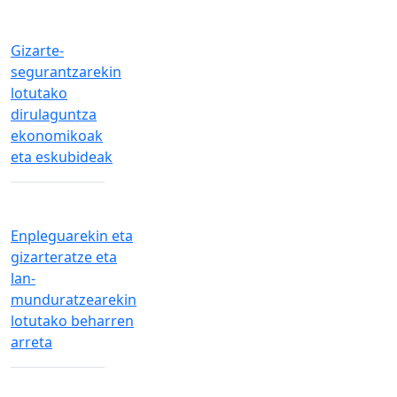
Gizarte-
segurantzarekin
lotutako
dirulaguntza
ekonomikoak
eta eskubideak
Enpleguarekin eta
gizarteratze eta
lan-
munduratzearekin
lotutako beharren
arreta