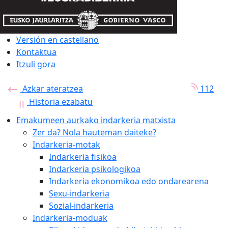
Versión en castellano
Kontaktua
Itzuli gora
Azkar ateratzea
112
Historia ezabatu
Emakumeen aurkako indarkeria matxista
Zer da? Nola hauteman daiteke?
Indarkeria-motak
Indarkeria fisikoa
Indarkeria psikologikoa
Indarkeria ekonomikoa edo ondarearena
Sexu-indarkeria
Sozial-indarkeria
Indarkeria-moduak