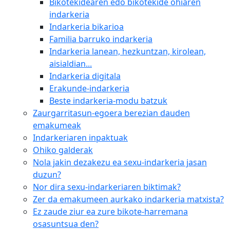
Bikotekidearen edo bikotekide ohiaren
indarkeria
Indarkeria bikarioa
Familia barruko indarkeria
Indarkeria lanean, hezkuntzan, kirolean,
aisialdian...
Indarkeria digitala
Erakunde-indarkeria
Beste indarkeria-modu batzuk
Zaurgarritasun-egoera berezian dauden
emakumeak
Indarkeriaren inpaktuak
Ohiko galderak
Nola jakin dezakezu ea sexu-indarkeria jasan
duzun?
Nor dira sexu-indarkeriaren biktimak?
Zer da emakumeen aurkako indarkeria matxista?
Ez zaude ziur ea zure bikote-harremana
osasuntsua den?