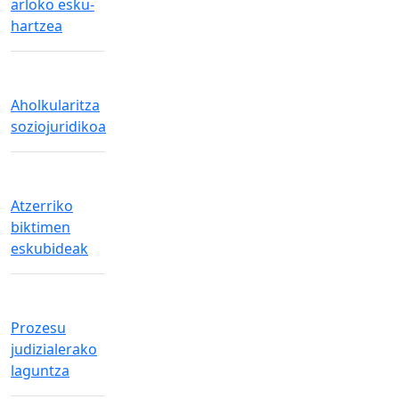
arloko esku-
hartzea
Aholkularitza
soziojuridikoa
Atzerriko
biktimen
eskubideak
Prozesu
judizialerako
laguntza