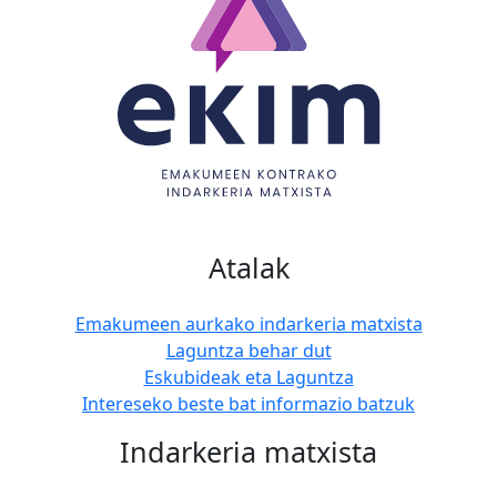
Atalak
Emakumeen aurkako indarkeria matxista
Laguntza behar dut
Eskubideak eta Laguntza
Intereseko beste bat informazio batzuk
Indarkeria matxista