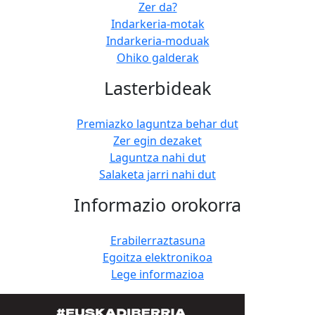
Zer da?
Indarkeria-motak
Indarkeria-moduak
Ohiko galderak
Lasterbideak
Premiazko laguntza behar dut
Zer egin dezaket
Laguntza nahi dut
Salaketa jarri nahi dut
Informazio orokorra
Erabilerraztasuna
Egoitza elektronikoa
Lege informazioa