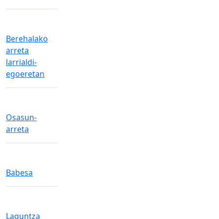
Berehalako
arreta
larrialdi-
egoeretan
Osasun-
arreta
Babesa
Laguntza