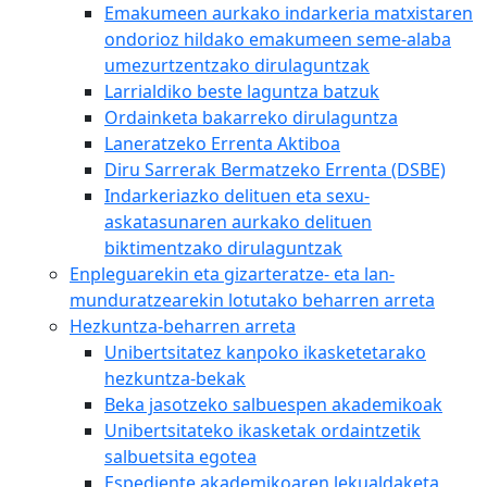
Emakumeen aurkako indarkeria matxistaren
ondorioz hildako emakumeen seme-alaba
umezurtzentzako dirulaguntzak
Larrialdiko beste laguntza batzuk
Ordainketa bakarreko dirulaguntza
Laneratzeko Errenta Aktiboa
Diru Sarrerak Bermatzeko Errenta (DSBE)
Indarkeriazko delituen eta sexu-
askatasunaren aurkako delituen
biktimentzako dirulaguntzak
Enpleguarekin eta gizarteratze- eta lan-
munduratzearekin lotutako beharren arreta
Hezkuntza-beharren arreta
Unibertsitatez kanpoko ikasketetarako
hezkuntza-bekak
Beka jasotzeko salbuespen akademikoak
Unibertsitateko ikasketak ordaintzetik
salbuetsita egotea
Espediente akademikoaren lekualdaketa