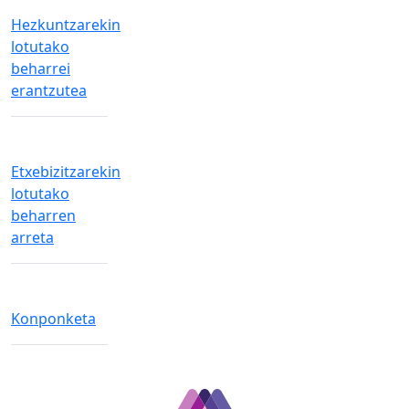
Hezkuntzarekin
lotutako
beharrei
erantzutea
Etxebizitzarekin
lotutako
beharren
arreta
Konponketa