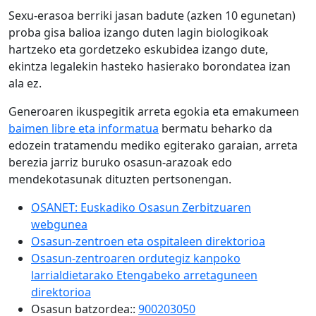
Sexu-erasoa berriki jasan badute (azken 10 egunetan)
proba gisa balioa izango duten lagin biologikoak
hartzeko eta gordetzeko eskubidea izango dute,
ekintza legalekin hasteko hasierako borondatea izan
ala ez.
Generoaren ikuspegitik arreta egokia eta emakumeen
baimen libre eta informatua
bermatu beharko da
edozein tratamendu mediko egiterako garaian, arreta
berezia jarriz buruko osasun-arazoak edo
mendekotasunak dituzten pertsonengan.
OSANET: Euskadiko Osasun Zerbitzuaren
webgunea
Osasun-zentroen eta ospitaleen direktorioa
Osasun-zentroaren ordutegiz kanpoko
larrialdietarako Etengabeko arretaguneen
direktorioa
Osasun batzordea::
900203050