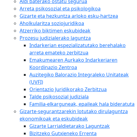
Aldi baterako ostatu segurua
Arreta psikosozial eta psikologikoa
Gizarte eta hezkuntza arloko esku-hartzea
Aholkularitza soziojuridikoa
Atzerriko biktimen eskubideak
Prozesu judizialerako laguntza
Indarkerian espezializatutako berehalako
arreta emateko zerbitzua
Emakumearen Aurkako Indarkeriaren
Koordinazio Zentroa
Auzitegiko Balorazio Integraleko Unitateak
(UVFI)
Orientazio Juridikorako Zerbitzua
Talde psikosozial judiziala
Familia-elkarguneak, epaileak hala bideratuta
Gizarte-segurantzarekin lotutako dirulaguntza
ekonomikoak eta eskubideak
Gizarte Larrialdietarako Laguntzak
Bizitzeko Gutxieneko Errenta