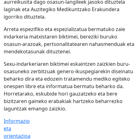
aurreikusita dago osasun-langileek jasoko dituztela
laginak eta Auzitegiko Medikuntzako Erakundera
igorriko dituztela.
Arreta espezifiko eta espezializatua bermatuko zaie
indarkeria matxistaren biktimei, bereziki buruko
osasun-arazoak, pertsonalitatearen nahasmenduak eta
mendekotasunak dituztenei.
Sexu-indarkeriaren biktimei eskaintzen zaizkien buru-
osasuneko zerbitzuak genero-ikuspegiarekin diseinatu
beharko dira eta edozein tratamendu mediko egiteko
onespen libre eta informatua bermatu beharko da.
Horretarako, eskubide hori gauzatzeko eta bere
bizitzaren gaineko erabakiak hartzeko beharrezko
laguntzak emango zaizkio.
Informazio
eta
orientazioa