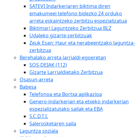
SATEVI Indarkeriaren biktima diren
emakumeei telefono bidezko 24 orduko
arreta eskaintzeko zerbitzu espezializatua
Biktimari Laguntzeko Zerbitzua BLZ
Udaleko gizarte-zerbitzuak
Zeuk Esan: Haur eta nerabeentzako laguntza-
zerbitzua
Berehalako arreta larrialdi-egoeretan
SOS-DEIAK (112)
Gizarte Larrialdietako Zerbitzua
Osasun-arreta
Babesa
Telefonoa eta Bortxa aplikazioa
Genero-indarkerian eta etxeko indarkerian
espezializatutako sailak eta EBA
S.C.D.T.I.
Salerosketaren saila
Laguntza soziala