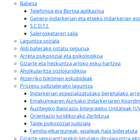
Babesa
Telefonoa eta Bortxa aplikazioa
Genero-indarkerian eta etxeko indarkerian esp
S.C.D.T.I.
Salerosketaren saila
Laguntza soziala
Aldi baterako ostatu segurua
Arreta psikosozial eta psikologikoa
Gizarte eta hezkuntza arloko esku-hartzea
Aholkularitza soziojuridikoa
Atzerriko biktimen eskubideak
Prozesu judizialerako laguntza
Indarkerian espezializatutako berehalako arr
Emakumearen Aurkako Indarkeriaren Koordin
Auzitegiko Balorazio Integraleko Unitateak (UV
Orientazio Juridikorako Zerbitzua
Talde psikosozial judiziala
Familia-elkarguneak, epaileak hala bideratuta
Gizarte-segurantzarekin lotutako dirulaguntza e