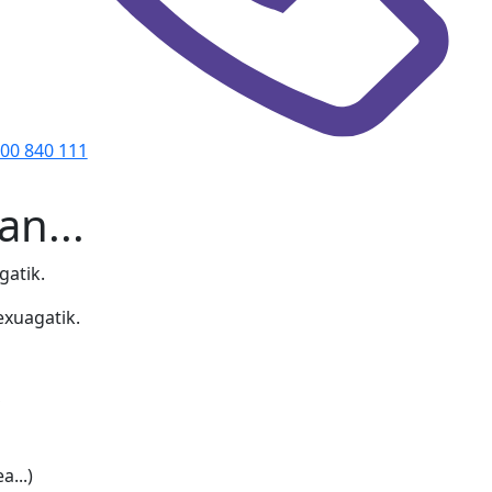
00 840 111
an...
gatik.
exuagatik.
,
...)