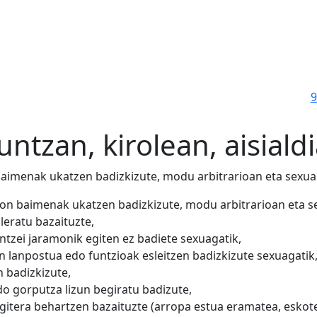
9
ntzan, kirolean, aisialdi
aimenak ukatzen badizkizute, modu arbitrarioan eta sexua
on baimenak ukatzen badizkizute, modu arbitrarioan eta s
leratu bazaituzte,
intzei jaramonik egiten ez badiete sexuagatik,
 lanpostua edo funtzioak esleitzen badizkizute sexuagatik
n badizkizute,
do gorputza lizun begiratu badizute,
egitera behartzen bazaituzte (arropa estua eramatea, eskotea