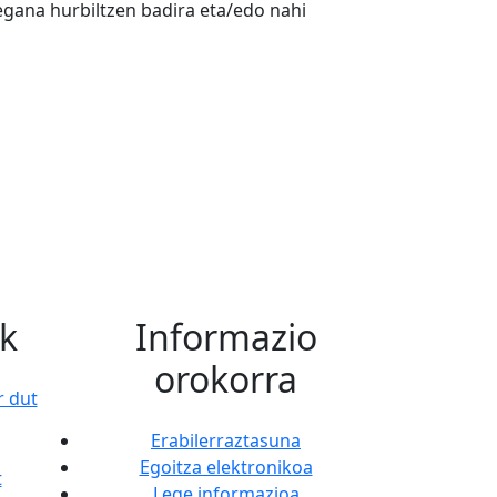
regana hurbiltzen badira eta/edo nahi
k
Informazio
orokorra
r dut
Erabilerraztasuna
Egoitza elektronikoa
t
Lege informazioa