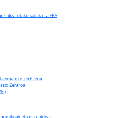
ezializatutako sailak eta EBA
eta emateko zerbitzua
azio Zentroa
FI)
konomikoak eta eskubideak