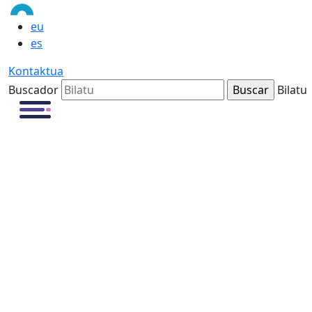
eu
es
Kontaktua
Buscador
Bilatu