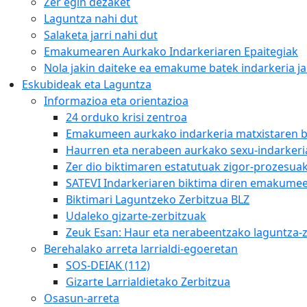
Zer egin dezaket
Laguntza nahi dut
Salaketa jarri nahi dut
Emakumearen Aurkako Indarkeriaren Epaitegiak
Nola jakin daiteke ea emakume batek indarkeria ja
Eskubideak eta Laguntza
Informazioa eta orientazioa
24 orduko krisi zentroa
Emakumeen aurkako indarkeria matxistaren b
Haurren eta nerabeen aurkako sexu-indarkeria
Zer dio biktimaren estatutuak zigor-prozesua
SATEVI Indarkeriaren biktima diren emakumeei
Biktimari Laguntzeko Zerbitzua BLZ
Udaleko gizarte-zerbitzuak
Zeuk Esan: Haur eta nerabeentzako laguntza-z
Berehalako arreta larrialdi-egoeretan
SOS-DEIAK (112)
Gizarte Larrialdietako Zerbitzua
Osasun-arreta