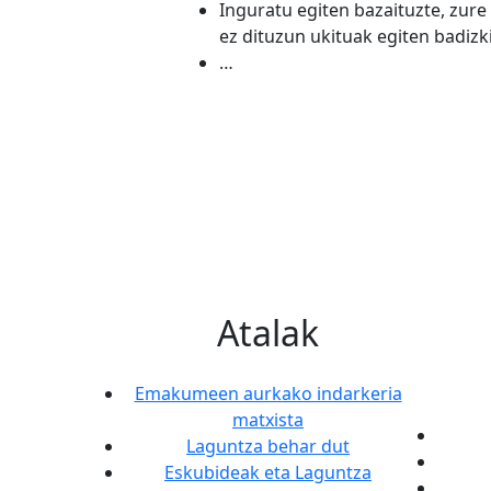
Inguratu egiten bazaituzte, zure
ez dituzun ukituak egiten badizk
…
Atalak
Emakumeen aurkako indarkeria
matxista
Laguntza behar dut
Eskubideak eta Laguntza