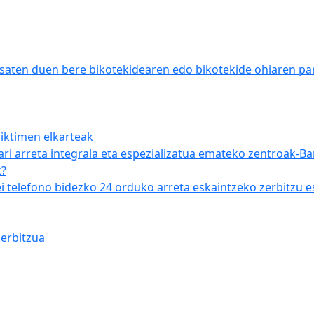
saten duen bere bikotekidearen edo bikotekide ohiaren par
iktimen elkarteak
ri arreta integrala eta espezializatua emateko zentroak-B
k?
 telefono bidezko 24 orduko arreta eskaintzeko zerbitzu e
erbitzua