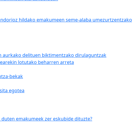
ondorioz hildako emakumeen seme-alaba umezurtzentzako
n aurkako delituen biktimentzako dirulaguntzak
zearekin lotutako beharren arreta
ntza-bekak
sita egotea
n duten emakumeek zer eskubide dituzte?