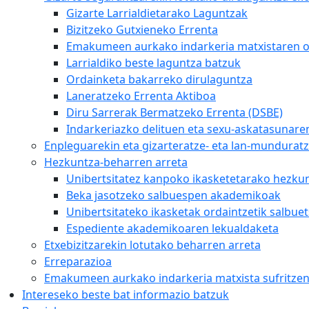
Gizarte Larrialdietarako Laguntzak
Bizitzeko Gutxieneko Errenta
Emakumeen aurkako indarkeria matxistaren 
Larrialdiko beste laguntza batzuk
Ordainketa bakarreko dirulaguntza
Laneratzeko Errenta Aktiboa
Diru Sarrerak Bermatzeko Errenta (DSBE)
Indarkeriazko delituen eta sexu-askatasunare
Enpleguarekin eta gizarteratze- eta lan-mundurat
Hezkuntza-beharren arreta
Unibertsitatez kanpoko ikasketetarako hezku
Beka jasotzeko salbuespen akademikoak
Unibertsitateko ikasketak ordaintzetik salbuet
Espediente akademikoaren lekualdaketa
Etxebizitzarekin lotutako beharren arreta
Erreparazioa
Emakumeen aurkako indarkeria matxista sufritze
Intereseko beste bat informazio batzuk