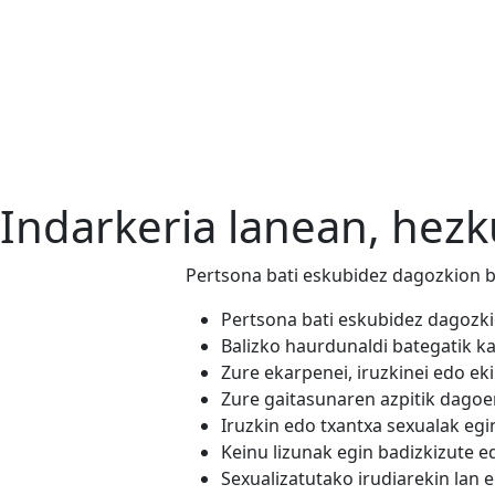
Indarkeria lanean, hezku
Pertsona bati eskubidez dagozkion b
Pertsona bati eskubidez dagozki
Balizko haurdunaldi bategatik ka
Zure ekarpenei, iruzkinei edo ek
Zure gaitasunaren azpitik dagoen
Iruzkin edo txantxa sexualak egi
Keinu lizunak egin badizkizute e
Sexualizatutako irudiarekin lan 