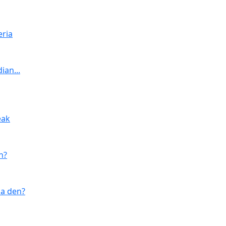
eria
ian...
eak
n?
ua den?