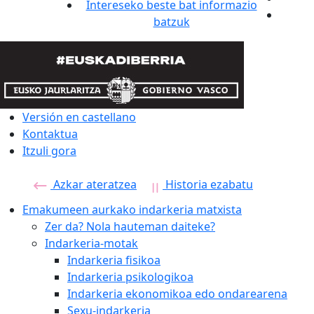
Intereseko beste bat informazio
batzuk
Versión en castellano
Kontaktua
Itzuli gora
Azkar ateratzea
Historia ezabatu
Emakumeen aurkako indarkeria matxista
Zer da? Nola hauteman daiteke?
Indarkeria-motak
Indarkeria fisikoa
Indarkeria psikologikoa
Indarkeria ekonomikoa edo ondarearena
Sexu-indarkeria