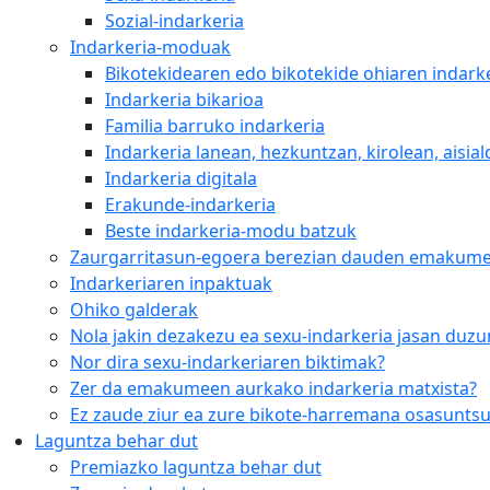
Sozial-indarkeria
Indarkeria-moduak
Bikotekidearen edo bikotekide ohiaren indark
Indarkeria bikarioa
Familia barruko indarkeria
Indarkeria lanean, hezkuntzan, kirolean, aisiald
Indarkeria digitala
Erakunde-indarkeria
Beste indarkeria-modu batzuk
Zaurgarritasun-egoera berezian dauden emakum
Indarkeriaren inpaktuak
Ohiko galderak
Nola jakin dezakezu ea sexu-indarkeria jasan duzu
Nor dira sexu-indarkeriaren biktimak?
Zer da emakumeen aurkako indarkeria matxista?
Ez zaude ziur ea zure bikote-harremana osasunts
Laguntza behar dut
Premiazko laguntza behar dut