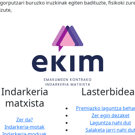
 gorputzari buruzko iruzkinak egiten badituzte, fisikoki zu
izute,
Indarkeria
Lasterbidea
matxista
Premiazko laguntza beha
Zer egin dezaket
Zer da?
Laguntza nahi dut
Indarkeria-motak
Salaketa jarri nahi du
Indarkeria-moduak